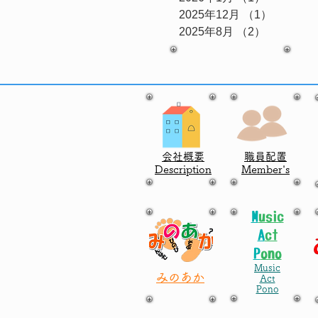
2025年12月
（1）
1件の記
2025年8月
（2）
2件の記事
会社概要
職員配置
Description
​Member's
M
usic
A
ct
P
ono
Music
みのあか
Act
​Pono