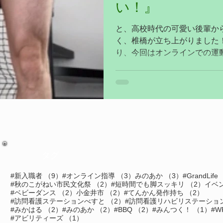
い！』
と、高校時代の可愛い後輩か
く、椎橋が立ち上がりました
り、今回はオンラインでの運動
BODYを実施しました。 運
の、身体の硬さを気にしてい
ても大丈夫！...
タグ
9件の記事
3件の記事
3件の記事
#新入職者
（9）
#オンライン指導
（3）
みのあか
（3）
#GrandLife
2件の記事
2件
#秋のこがねい市民文化祭
（2）
#短時間でも脚スッキリ
（2）
イベ
2件の記事
2件の記事
2件の
#ベビーダンス
（2）
小金井市
（2）
#てんかん発作持ち
（2）
2件の記事
#訪問看護ステーションべすと
（2）
#訪問看護リハビリステーション
2件の記事
2件の記事
2件の記事
1
#みかはる
（2）
#みのあか
（2）
#BBQ
（2）
#みんつく！
（1）
#W
1件の記事
#アビリティーズ
（1）