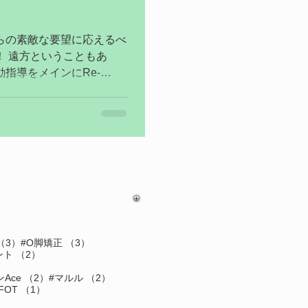
らの素敵な要望に応えるべ
！ 遠方ということもあ
指導をメインにRe-
動は定期的に行えているもの
る後輩くん。 身体が硬く
3件の記事
3件の記事
（3）
#O脚矯正
（3）
の記事
2件の記事
ント
（2）
記事
2件の記事
2件の記事
Ace
（2）
#マルル
（2）
件の記事
1件の記事
FOT
（1）