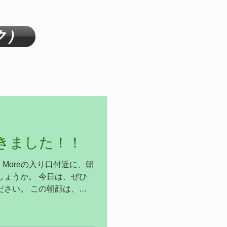
ク）
咲きました！！
Moreの入り口付近に、朝
 今日は、ぜひ
ださい。 この朝顔は、ア
2003年、新潟県十日町
落の住民たちと共に育て始