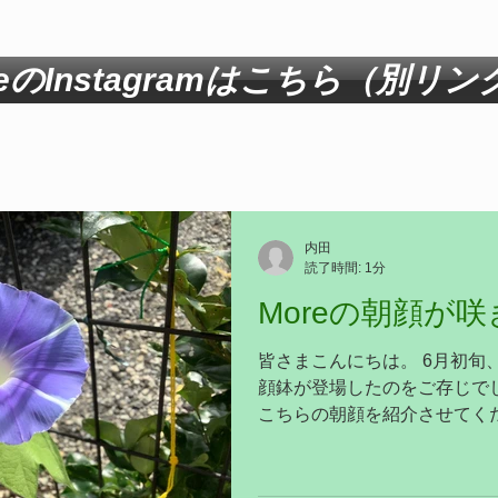
eのInstagramはこちら（別リン
内田
読了時間: 1分
Moreの朝顔が
皆さまこんにちは。 6月初旬、
顔鉢が登場したのをご存じでしょうか。
こちらの朝顔を紹介させてく
ーティストの日比野克彦さんが
市 莇平（あざみひら）の集
めた朝顔です。...