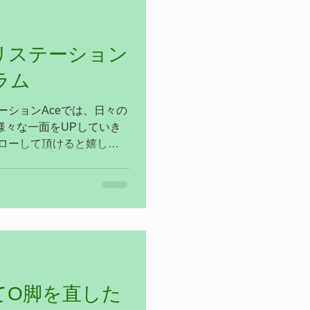
リステーション
ラム
ーションAceでは、日々の
様々な一面をUPしていき
ォローして頂けると嬉しい
お願いします🤲
angorih...
てO脚を直した