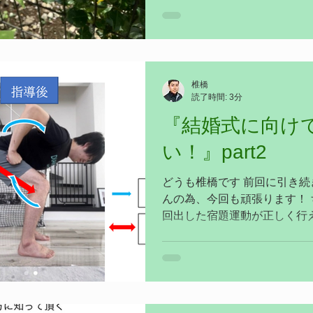
椎橋
読了時間: 3分
『結婚式に向け
い！』part2
どうも椎橋です 前回に引き続
んの為、今回も頑張ります！ 
回出した宿題運動が正しく行
開始します。 …とその前に
させて頂いています。...