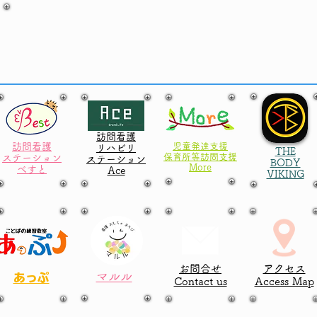
事
訪問看護
訪問看護
児童発達支援
リハビリ
THE
​保育所等訪問支援
ステーション
ステーション
BODY
More
べすと
​Ace
VIKING
お問合せ
アクセス
マルル
​あっぷ
Contact us
Access Map