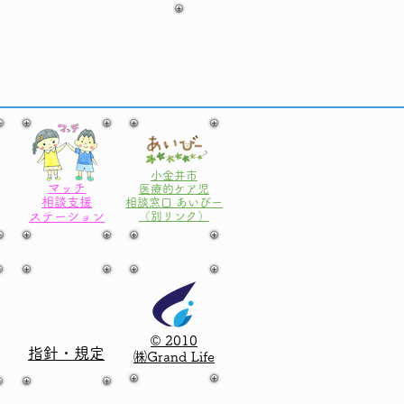
小金井市
マッチ
医療的ケア児
相談支援
相談窓口 あいびー
ステーション
​（別リンク）
© 2010
指針・規定
㈱Grand Life