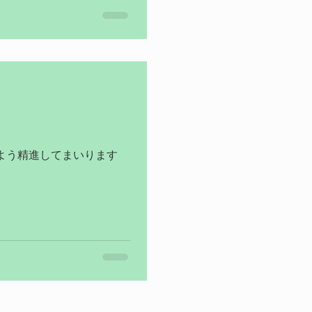
(^o^)o...
よう精進してまいります