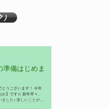
ク）
の準備はじめま
でとうございます！ 今年
あか】です☆ 新年早々、
ました♪ 楽しいことが好
高め(笑)でも、脱線から