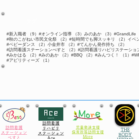
タグ
9件の記事
3件の記事
3件の記事
#新入職者
（9）
#オンライン指導
（3）
みのあか
（3）
#GrandLife
2件の記事
2件
#秋のこがねい市民文化祭
（2）
#短時間でも脚スッキリ
（2）
イベ
2件の記事
2件の記事
2件の
#ベビーダンス
（2）
小金井市
（2）
#てんかん発作持ち
（2）
2件の記事
#訪問看護ステーションべすと
（2）
#訪問看護リハビリステーション
2件の記事
2件の記事
2件の記事
1
#みかはる
（2）
#みのあか
（2）
#BBQ
（2）
#みんつく！
（1）
#W
1件の記事
#アビリティーズ
（1）
事
訪問看護
訪問看護
児童発達支援
リハビリ
THE
​保育所等訪問支援
ステーション
ステーション
BODY
More
べすと
​Ace