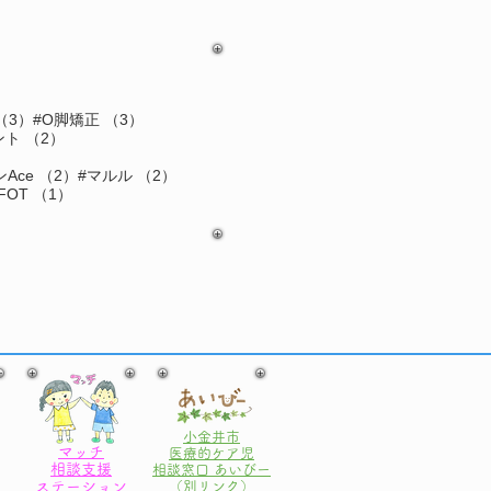
3件の記事
3件の記事
（3）
#O脚矯正
（3）
の記事
2件の記事
ント
（2）
記事
2件の記事
2件の記事
Ace
（2）
#マルル
（2）
件の記事
1件の記事
FOT
（1）
小金井市
マッチ
医療的ケア児
相談支援
相談窓口 あいびー
ステーション
​（別リンク）