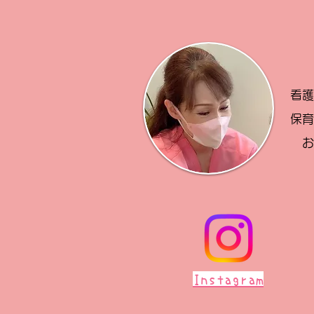
看
保
Instagram