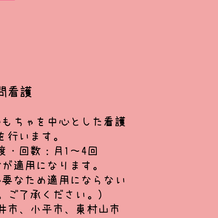
問看護
おもちゃを中心とした看護
を行います。
度・回数：月1～4回
険が適用になります。
必要なため適用にならない
。ご了承ください。）
井市、小平市、東村山市