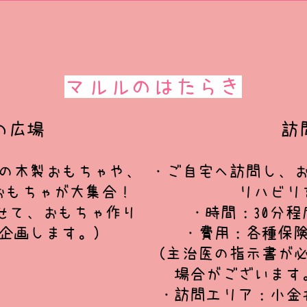
マルルのはたらき
の広場
訪
の木製おもちゃや、
・ご自宅へ訪問し、
おもちゃが大集合！
リハビリ
せて、おもちゃ作り
・時間：30分程
企画します。）
・費用：各種保
（主治医の指示書が
場合がございます
・訪問エリア：小金