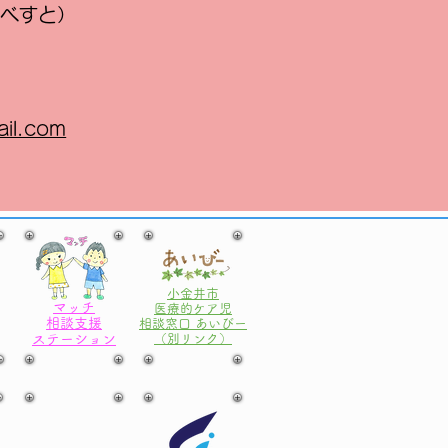
ンべすと）
ail.com
小金井市
マッチ
医療的ケア児
相談支援
相談窓口 あいびー
ステーション
​（別リンク）