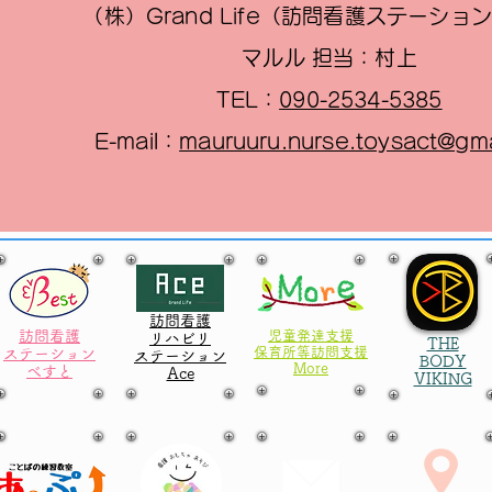
（株）Grand Life（訪問看護ステーショ
マルル 担当：村上
TEL：
090-2534-5385
E-mail：
mauruuru.nurse.toysact@gm
訪問看護
訪問看護
児童発達支援
リハビリ
THE
​保育所等訪問支援
ステーション
ステーション
BODY
More
べすと
​Ace
VIKING