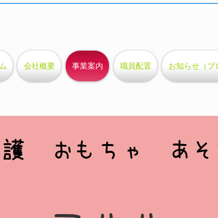
ム
会社概要
事業案内
職員配置
お知らせ（ブ
​看護 おもちゃ あそ