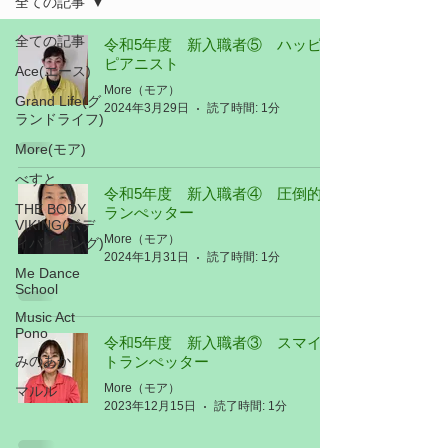
全ての記事
全ての記事
令和5年度 新入職者⑤ ハッピー
ピアニスト
Ace(エース)
More（モア）
Grand Life(グ
2024年3月29日
読了時間: 1分
ランドライフ)
More(モア)
べすと
令和5年度 新入職者④ 圧倒的ト
THE BODY
ランぺッター
VIKING(ボデ
More（モア）
ィバイキング)
2024年1月31日
読了時間: 1分
Me Dance
School
Music Act
Pono
令和5年度 新入職者③ スマイル
みのあか
トランぺッター
More（モア）
マルル
2023年12月15日
読了時間: 1分