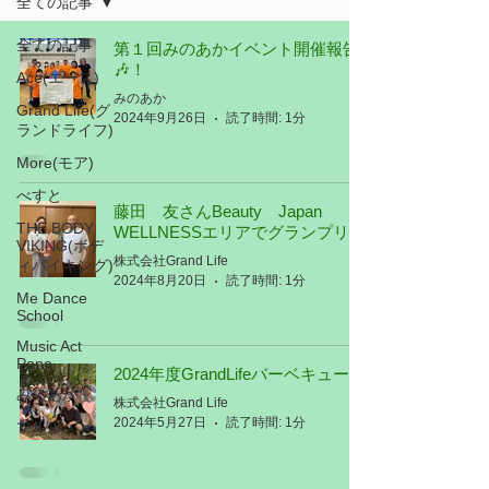
全ての記事
全ての記事
第１回みのあかイベント開催報告
🎶！
Ace(エース)
みのあか
Grand Life(グ
2024年9月26日
読了時間: 1分
ランドライフ)
More(モア)
べすと
藤田 友さんBeauty Japan
THE BODY
WELLNESSエリアでグランプリ
VIKING(ボデ
株式会社Grand Life
ィバイキング)
2024年8月20日
読了時間: 1分
Me Dance
School
Music Act
Pono
2024年度GrandLifeバーベキュー🍖
みのあか
株式会社Grand Life
2024年5月27日
読了時間: 1分
マルル