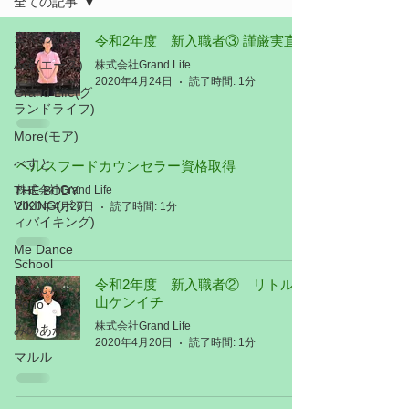
全ての記事
全ての記事
令和2年度 新入職者③ 謹厳実直
Ace(エース)
株式会社Grand Life
2020年4月24日
読了時間: 1分
Grand Life(グ
ランドライフ)
More(モア)
べすと
ヘルスフードカウンセラー資格取得
THE BODY
株式会社Grand Life
VIKING(ボデ
2020年4月20日
読了時間: 1分
ィバイキング)
Me Dance
School
令和2年度 新入職者② リトル松
Music Act
山ケンイチ
Pono
株式会社Grand Life
みのあか
2020年4月20日
読了時間: 1分
マルル