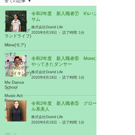
全ての記事
全ての記事
令和2年度 新入職者⑦ It'sハン
サム
Ace(エース)
株式会社Grand Life
Grand Life(グ
2020年8月19日
読了時間: 1分
ランドライフ)
More(モア)
べすと
令和2年度 新入職者⑥ Moreに
THE BODY
やってきたダンサー
VIKING(ボデ
株式会社Grand Life
ィバイキング)
2020年8月19日
読了時間: 1分
Me Dance
School
Music Act
Pono
令和2年度 新入職者⑤ グローバ
みのあか
ル系美人
株式会社Grand Life
マルル
2020年8月19日
読了時間: 1分