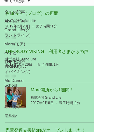
全ての記事
全ての記事
お知らせ（ブログ）の再開
Ace(エース)
株式会社Grand Life
2019年2月28日
読了時間: 1分
Grand Life(グ
ランドライフ)
More(モア)
THE BODY VIKING 利用者さまからの声
べすと
株式会社Grand Life
THE BODY
2017年10月26日
読了時間: 1分
VIKING(ボデ
ィバイキング)
Me Dance
School
More開所から1週間！
Music Act
株式会社Grand Life
Pono
2017年9月8日
読了時間: 1分
みのあか
マルル
児童発達支援Moreがオープンしました！