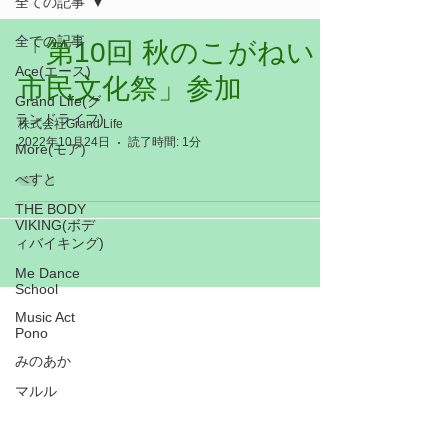
全ての記事
全ての記事
「第10回 秋のこがねい
Ace(エース)
市民文化祭」参加
Grand Life(グ
ランドライフ)
株式会社Grand Life
2022年10月24日
読了時間: 1分
More(モア)
べすと
THE BODY
VIKING(ボデ
ィバイキング)
Me Dance
School
Music Act
Pono
みのあか
マルル