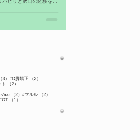
リハビリと沢山の経験をし
ハビリでは地域に貢献でき
ています。 今後、より多
3件の記事
3件の記事
（3）
#O脚矯正
（3）
の記事
2件の記事
ント
（2）
記事
2件の記事
2件の記事
Ace
（2）
#マルル
（2）
件の記事
1件の記事
FOT
（1）