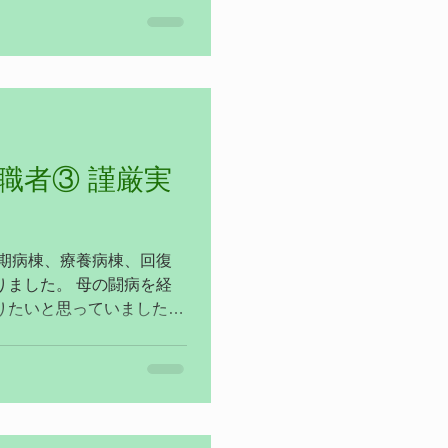
のでよろしくお願いしま
職者③ 謹厳実
性期病棟、療養病棟、回復
りました。 母の闘病を経
りたいと思っていました
ませんでした。今回、ご縁
 家では4歳と1歳になる