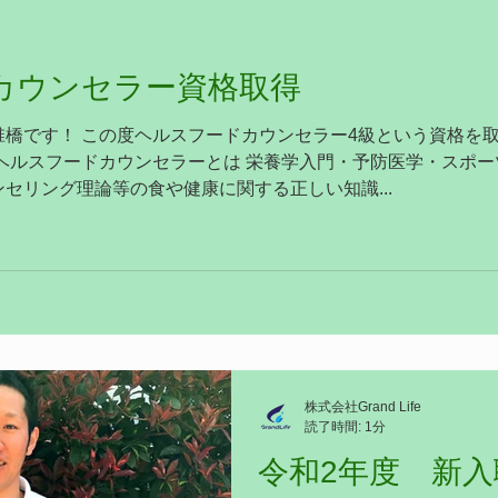
カウンセラー資格取得
椎橋です！ この度ヘルスフードカウンセラー4級という資格を
ヘルスフードカウンセラーとは 栄養学入門・予防医学・スポ
セリング理論等の食や健康に関する正しい知識...
株式会社Grand Life
読了時間: 1分
令和2年度 新