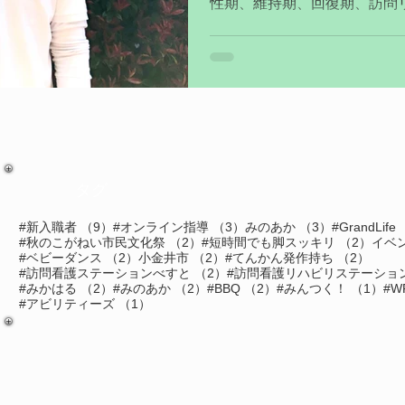
性期、維持期、回復期、訪問
てきました。 病院と訪問リ
る形が違うことを日々実感し
くの人が...
タグ
9件の記事
3件の記事
3件の記事
#新入職者
（9）
#オンライン指導
（3）
みのあか
（3）
#GrandLife
2件の記事
2件
#秋のこがねい市民文化祭
（2）
#短時間でも脚スッキリ
（2）
イベ
2件の記事
2件の記事
2件の
#ベビーダンス
（2）
小金井市
（2）
#てんかん発作持ち
（2）
2件の記事
#訪問看護ステーションべすと
（2）
#訪問看護リハビリステーション
2件の記事
2件の記事
2件の記事
1
#みかはる
（2）
#みのあか
（2）
#BBQ
（2）
#みんつく！
（1）
#W
1件の記事
#アビリティーズ
（1）
事