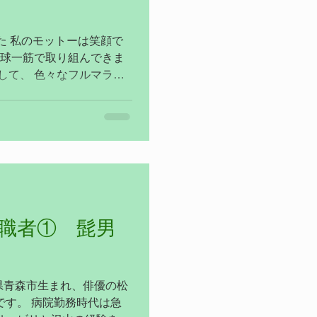
た 私のモットーは笑顔で
野球一筋で取り組んできま
して、 色々なフルマラソ
 以前は整形を中心とした
 これから...
入職者① 髭男
県青森市生まれ、俳優の松
です。 病院勤務時代は急