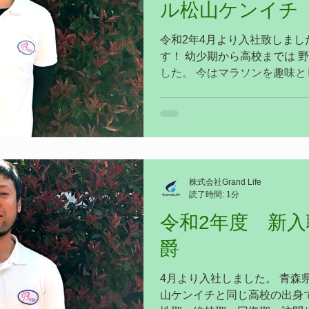
ル松山ケンイチ
令和2年4月より入社致しまし
す！ 幼少期から高校までは 
した。 今はマラソンを趣味と
ンの大会に出場しています。
病院で 7年間勤務してきました。
株式会社Grand Life
読了時間: 1分
令和2年度 新
爵
4月より入社しました。 青森
山ケンイチと同じ高校の出身