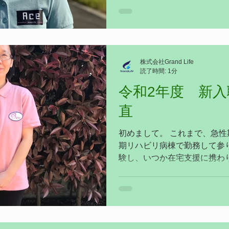
ていきたいと思っております
す。
株式会社Grand Life
読了時間: 1分
令和2年度 新入
直
初めまして。 これまで、急
期リハビリ病棟で勤務して参
験し、いつか在宅支援に携わ
が、なかなか一歩が踏み出せ
をいただき、入職致しました。
姉妹の母でもあります。...