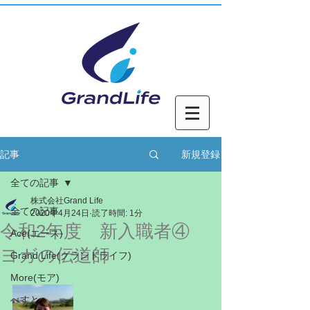
新規登録
記事
全ての記事
株式会社Grand Life
全ての記事
2020年4月24日
読了時間: 1分
令和2年度 新入職者④
Ace(エース)
ヨガの伝道師
Grand Life(グランドライフ)
More(モア)
べすと