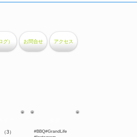
ログ）
お問合せ
アクセス
カイブ
タグ
#BBQ
#GrandLife
月
（3）
3件の記事