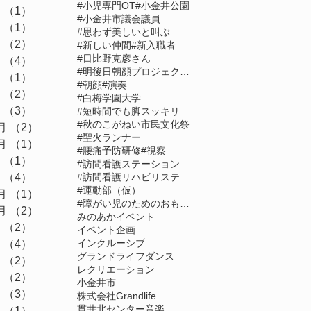
#小児専門OT
#小金井公園
月
（1）
1件の記事
#小金井市議会議員
月
（1）
1件の記事
#思わず美しいと叫ぶ
月
（2）
2件の記事
#新しい仲間
#新入職者
#日比野克彦さん
月
（4）
4件の記事
#明後日朝顔プロジェクト2021
月
（1）
1件の記事
#朝顔
#演奏
月
（2）
2件の記事
#白梅学園大学
月
（3）
3件の記事
#短時間でも脚スッキリ
#秋のこがねい市民文化祭
月
（2）
2件の記事
#聖火ランナー
月
（1）
1件の記事
#腰痛予防研修
#視察
月
（1）
1件の記事
#訪問看護ステーションべすと
月
（4）
4件の記事
#訪問看護リハビリステーションAce
#運動部（仮）
月
（1）
1件の記事
#障がい児のためのおもちゃの広場
月
（2）
2件の記事
みのあか
イベント
月
（2）
2件の記事
イベント企画
インクルーシブ
月
（4）
4件の記事
グランドライフ
ダンス
月
（2）
2件の記事
レクリエーション
月
（2）
2件の記事
小金井市
月
（3）
3件の記事
株式会社Grandlife
貫井北センター
音楽
月
（1）
1件の記事