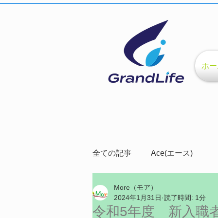
ホー
全ての記事
Ace(エース)
More（モア）
Grand Life(グランドライフ)
2024年1月31日
読了時間: 1分
令和5年度 新入職