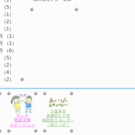
月
（5）
5件の記事
月
（1）
1件の記事
月
（2）
2件の記事
月
（1）
1件の記事
月
（1）
1件の記事
月
（1）
1件の記事
月
（6）
6件の記事
月
（5）
5件の記事
月
（2）
2件の記事
月
（4）
4件の記事
月
（2）
2件の記事
小金井市
マッチ
医療的ケア児
相談支援
相談窓口 あいびー
ステーション
​（別リンク）