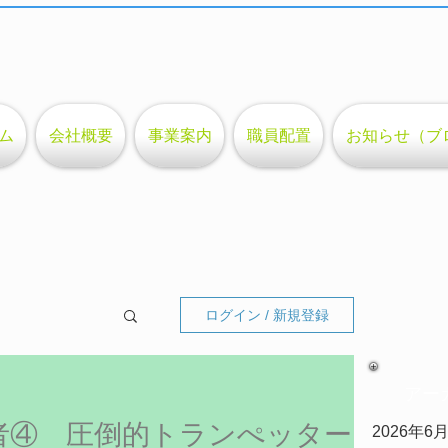
ム
会社概要
事業案内
職員配置
お知らせ（ブ
ログイン / 新規登録
アー
More(モア)
者④ 圧倒的トランぺッター
2026年6