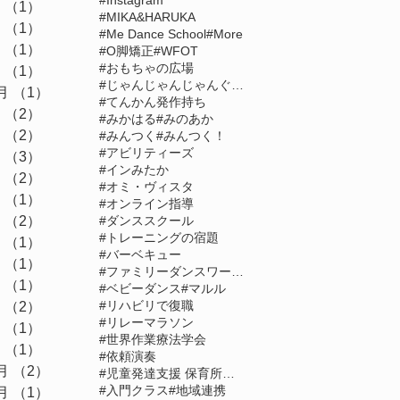
#Instagram
月
（1）
1件の記事
#MIKA&HARUKA
月
（1）
1件の記事
#Me Dance School
#More
月
（1）
1件の記事
#O脚矯正
#WFOT
#おもちゃの広場
月
（1）
1件の記事
#じゃんじゃんじゃんぐる探検隊
月
（1）
1件の記事
#てんかん発作持ち
月
（2）
2件の記事
#みかはる
#みのあか
月
（2）
2件の記事
#みんつく
#みんつく！
#アビリティーズ
月
（3）
3件の記事
#インみたか
月
（2）
2件の記事
#オミ・ヴィスタ
月
（1）
1件の記事
#オンライン指導
月
（2）
2件の記事
#ダンススクール
#トレーニングの宿題
月
（1）
1件の記事
#バーベキュー
月
（1）
1件の記事
#ファミリーダンスワークショップ
月
（1）
1件の記事
#ベビーダンス
#マルル
#リハビリで復職
月
（2）
2件の記事
#リレーマラソン
月
（1）
1件の記事
#世界作業療法学会
月
（1）
1件の記事
#依頼演奏
月
（2）
2件の記事
#児童発達支援 保育所等訪問支援More
#入門クラス
#地域連携
月
（1）
1件の記事